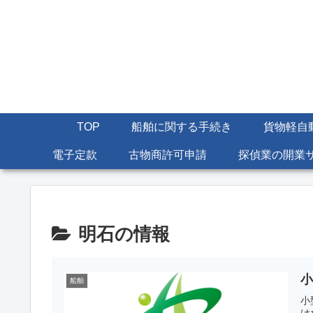
TOP
船舶に関する手続き
貨物軽自
電子定款
古物商許可申請
探偵業の開業
明石の情報
船舶
小
け