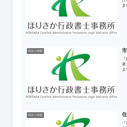
ま
明石の情報
『
者
ます
明石の情報
『