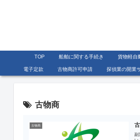
TOP
船舶に関する手続き
貨物軽自
電子定款
古物商許可申請
探偵業の開業
古物商
古物商
副
い