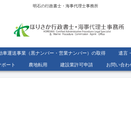
明石の行政書士・海事代理士事務所
動車運送事業（黒ナンバー・営業ナンバー）の取得
遺言
サポート
農地転用
建設業許可申請
お問い合わ