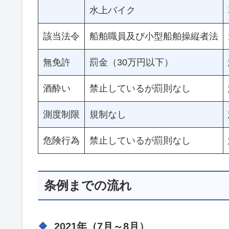
水上バイク
該当法令
船舶職員及び小型船舶操縦者法
無免許
罰金（30万円以下）
酒酔い
禁止しているが罰則なし
測度制限
規制なし
危険行為
禁止しているが罰則なし
条例までの流れ
2021年（7月～8月）