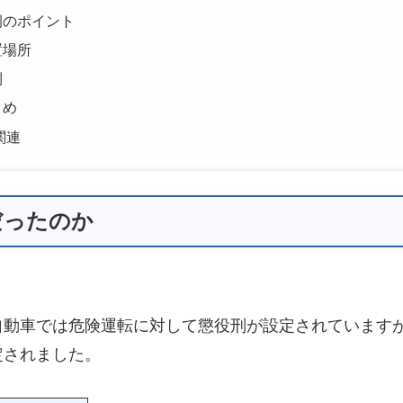
例のポイント
置場所
則
とめ
関連
だったのか
自動車では危険運転に対して懲役刑が設定されています
定されました。