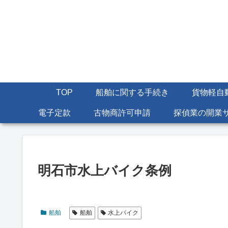
TOP
船舶に関する手続き
貨物軽自
電子定款
古物商許可申請
探偵業の開業
明石市水上バイク条例
船舶
船舶
水上バイク