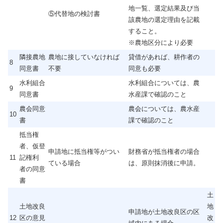
地一覧、選定結果及び当
⑤代替地の検討書
該農地の選定理由を記載
すること。
※農地区分により必要
隣接農地
農地に接していなければ
貸借があれば、耕作者の
8
同意書
不要
同意も必要
水利組合
水利組合については、農
9
同意書
水産課で確認のこと
農会同意
農会については、農水産
10
書
課で確認のこと
抵当権
者、仮登
申請地に抵当権等がつい
財務省が抵当権者の場合
11
記権利
ている場合
は、原則抹消後に申請。
者の同意
書
土
土地改良
地
申請地が土地改良区の区
12
区の意見
改