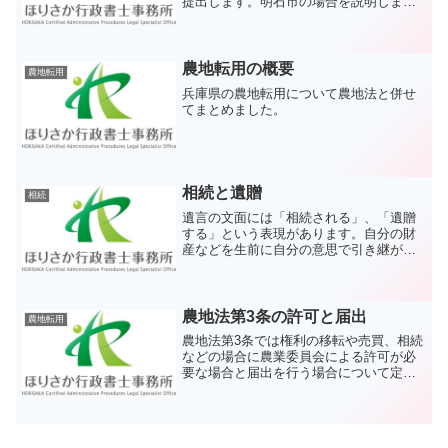
提出します。明石市の場合を説明しま
す。
農地転用の概要
農地転用
兵庫県の農地転用について農地法と併せ
てまとめました。
相続と遺贈
相続
遺言の文面には「相続される」、「遺贈
する」という表現があります。自分の財
産などを生前に自分の意思で引き継がせ
る役目の遺言には欠かせない表現です。
どちらも遺言者が財産上の権利・義務を
移転させる役目を果たす言葉ですが、そ
れぞれ意味が異なります。
農地法第3条の許可と届出
農地転用
農地法第3条では権利の移転や売買、相続
などの場合に農業委員会による許可が必
要な場合と届出を行う場合について定め
ています。