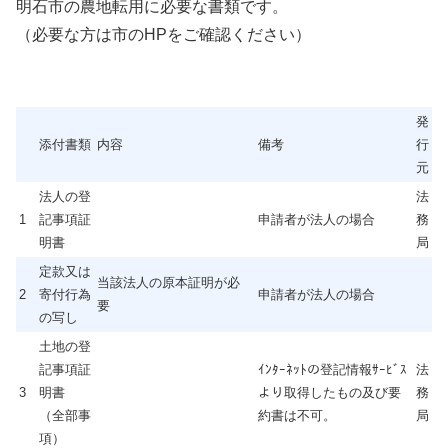
明石市の農地転用に必要な書類です。
（必要な方は市のHPをご確認ください）
発
添付書類
内容
備考
行
元
法人の登
法
1
記事項証
申請者が法人の場合
務
明書
局
定款又は
当該法人の原本証明が必
2
寄付行為
申請者が法人の場合
要
の写し
土地の登
記事項証
ｲﾝﾀｰﾈｯﾄの登記情報ｻｰﾋﾞｽ
法
3
明書
より取得したもの及び要
務
（全部事
約書は不可。
局
項）