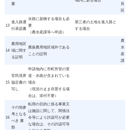
域内にある場合
書
良
区
水路に架橋する場合も必
進入路通
第三者の土地を進入路と
13
要
行承諾書
する場合
（農水産課等へ申請）
農
農用地区
農振農用地区域外である
水
14
域に関す
ことの証明
産
る証明
課
申請地内に市町所管の里
官民境界
道・水路が含まれている
15
協定書の
場合
写し
（現況のまま存置する場
合は、添付不要）
転用の目的に係る事業又
その他参
は施設に関して、関係法
考となる
16
令等により許認可が必要
べき 書
な場合は、その許認可等
類