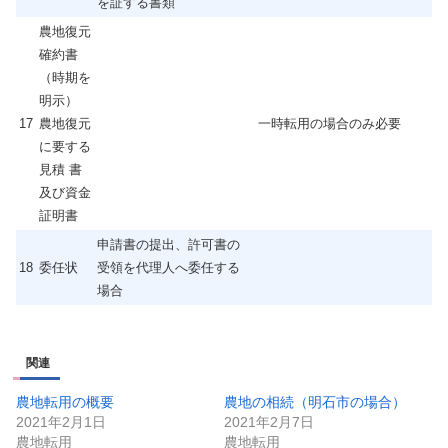
を証する書類
農地復元
確約書
（時期を
明示）
17
農地復元
一時転用の場合のみ必要
に要する
見積 書
及び資金
証明書
申請書の提出、許可書の
18
委任状
受領を代理人へ委任する
場合
関連
農地転用の概要
農地の相続（明石市の場合）
2021年2月1日
2021年2月7日
農地転用
農地転用