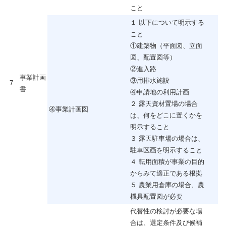
こと
１ 以下について明示する
こと
①建築物（平面図、立面
図、配置図等）
②進入路
事業計画
③用排水施設
7
書
④申請地の利用計画
２ 露天資材置場の場合
④事業計画図
は、何をどこに置くかを
明示すること
３ 露天駐車場の場合は、
駐車区画を明示すること
４ 転用面積が事業の目的
からみて適正である根拠
５ 農業用倉庫の場合、農
機具配置図が必要
代替性の検討が必要な場
合は、選定条件及び候補