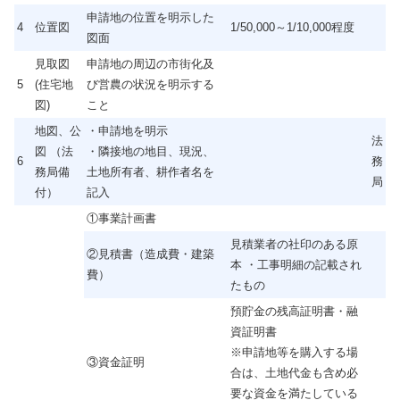
申請地の位置を明示した
4
位置図
1/50,000～1/10,000程度
図面
見取図
申請地の周辺の市街化及
5
(住宅地
び営農の状況を明示する
図)
こと
地図、公
・申請地を明示
法
図 （法
・隣接地の地目、現況、
6
務
務局備
土地所有者、耕作者名を
局
付）
記入
①事業計画書
見積業者の社印のある原
②見積書（造成費・建築
本 ・工事明細の記載され
費）
たもの
預貯金の残高証明書・融
資証明書
※申請地等を購入する場
③資金証明
合は、土地代金も含め必
要な資金を満たしている