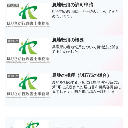
れぞれ意味が異なります。
農地転用の許可申請
農地転用
明石市の農地転用の手続きについてまと
めています。
農地転用の概要
農地転用
兵庫県の農地転用について農地法と併せ
てまとめました。
農地の相続（明石市の場合）
農地転用
農地を相続するためには農地法第3条の3
第1項に規定された届出書を農業委員会に
提出します。明石市の場合を説明しま
す。