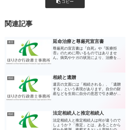
コピー
関連記事
延命治療と尊厳死宣言書
遺言
尊厳死の宣言書は『自死』や『医療拒
否』のために用いるものではありませ
ん。病気やケガの状況により、治療を受
けることでは一時的な延命にしかならな
い場合に、ご自身の意思を前もって表明
することで『尊厳死』を選択するための
ものです。
相続と遺贈
相続
遺言の文面には「相続される」、「遺贈
する」という表現があります。自分の財
産などを生前に自分の意思で引き継がせ
る役目の遺言には欠かせない表現です。
どちらも遺言者が財産上の権利・義務を
移転させる役目を果たす言葉ですが、そ
れぞれ意味が異なります。
法定相続人と推定相続人
相続
法定相続人と推定相続人は何が違うので
しょうか？「推定」とは、あることから
何かを推測、推察するという意味なの