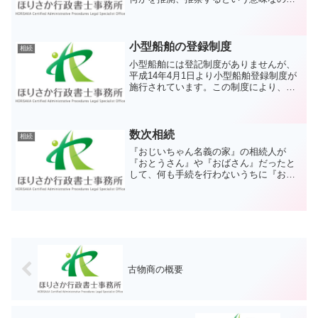
で、「推定相続人」とはまだ、確定して
いない状態を言います。遺言を書く場合
に「私が死んだときに相続するのは配偶
者の○○と子供の△△になるだろう」とい
小型船舶の登録制度
相続
う相手となります。
小型船舶には登記制度がありませんが、
平成14年4月1日より小型船舶登録制度が
施行されています。この制度により、
「登録を受けなければ航行の用に供して
はならない」、「登録を受けなければ所
有権について第三者に対抗することがで
きない」となっています
数次相続
相続
『おじいちゃん名義の家』の相続人が
『おとうさん』や『おばさん』だったと
して、何も手続を行わないうちに『おと
うさん』や『おばさん』が亡くなってし
まった場合には『おじいちゃん』の直系
卑属である『わたし』や『おばさん』の
お子さんの『いとこたち』が相続人とな
ります。この状態を数次相続といいま
す。
古物商の概要